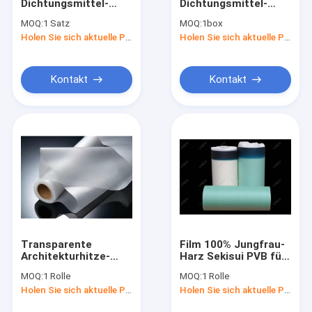
Dichtungsmittel-
Dichtungsmittel-
Fabrik-Ausflug
Kleber MPa
heiße
MOQ:
1 Satz
MOQ:
1box
struktureller für
Schmelzbutylmastix-
Holen Sie sich aktuelle Preis
Holen Sie sich aktuelle Preis
Aluminium-
Dichtungsmittel
Qualitätskontrolle
1.41g/Cm3
U910G PIB
isolierendes
Treten Sie mit uns in Verbindung
Kontakt
Kontakt
Nachrichten
Fordern Sie ein Zitat
Glassilikondichtungsmittel
Strukturelles glasierendes Dichtungsmittel
Transparente
Film 100% Jungfrau-
Architekturhitze-
Harz Sekisui PVB für
isolierendes Glasdichtungsmittel
reflektierende
lamelliertes Glas
MOQ:
1 Rolle
MOQ:
1 Rolle
Glasschicht PVB
0.76mm
Aluminiumfenster-Distanzscheibe
Holen Sie sich aktuelle Preis
Holen Sie sich aktuelle Preis
0.38mm 0.76mm
1.14mm 1.52mm