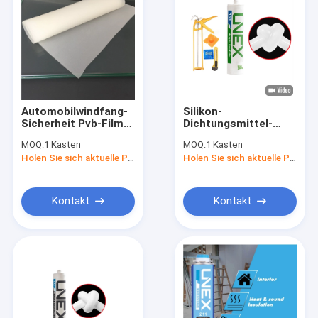
Automobilwindfang-
Silikon-
Sicherheit Pvb-Film
Dichtungsmittel-
für lamelliertes Glas
universeller Zweck
MOQ:
1 Kasten
MOQ:
1 Kasten
Unex 153
Holen Sie sich aktuelle Preis
Holen Sie sich aktuelle Preis
wasserbasierter
Kontakt
Kontakt