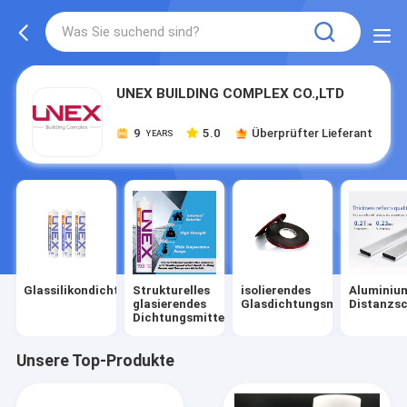
UNEX BUILDING COMPLEX CO.,LTD
9
5.0
Überprüfter Lieferant
YEARS
Glassilikondichtungsmittel
Strukturelles
isolierendes
Aluminiu
glasierendes
Glasdichtungsmittel
Distanzsc
Dichtungsmittel
Unsere Top-Produkte