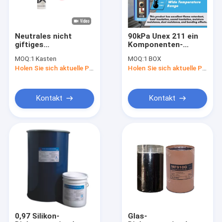
Neutrales nicht
90kPa Unex 211 ein
giftiges
Komponenten-
Glasdichtungsmittel
Silikon-
MOQ:
1 Kasten
MOQ:
1 BOX
des silikon-
Dichtungsmittel-
Holen Sie sich aktuelle Preis
Holen Sie sich aktuelle Preis
1.53g/Cm3
Polyurethan-
Schaum-Gelenk
Kontakt
Kontakt
Haus
Produkte
Über uns
0,97 Silikon-
Glas-