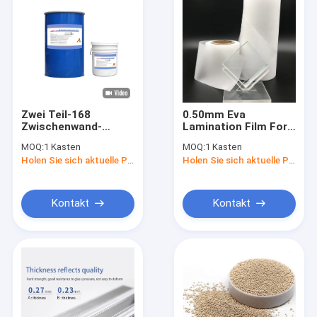
Zwei Teil-168
0.50mm Eva
Zwischenwand-
Lamination Film For
Silikon-
Decorative Glas und
MOQ:
1 Kasten
MOQ:
1 Kasten
Dichtungsmittel für
Zwischenlagen
Holen Sie sich aktuelle Preis
Holen Sie sich aktuelle Preis
doppeltes Glas
Kontakt
Kontakt