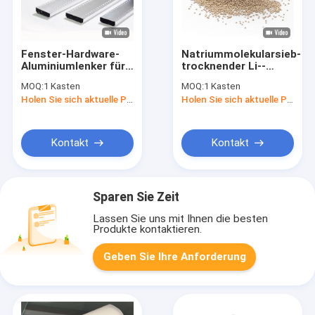
Fenster-Hardware-
Natriummolekularsieb-
Aluminiumlenker für
trocknender Li--
isolierendes Glas
Lsxlithium-Zeolith
MOQ:
1 Kasten
MOQ:
1 Kasten
0.4-0.8mm der
Holen Sie sich aktuelle Preis
Holen Sie sich aktuelle Preis
Pferdestärken-13x
1.6-2.5mm
Kontakt
Kontakt
Sparen Sie Zeit
Lassen Sie uns mit Ihnen die besten
Produkte kontaktieren.
Geben Sie Ihre Anforderung