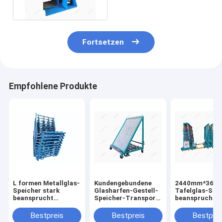
Speicher
Fortsetzen
Empfohlene Produkte
L formen Metallglas-
Kundengebundene
2440mm*366
Speicher stark
Glasharfen-Gestell-
Tafelglas-Spe
beansprucht
Speicher-Transport-
beansprucht d
Transport für die
Werkzeugmaschine
gesteuerten S
Glasverarbeitung
Motor stark
Bestpreis
Bestpreis
Bestprei