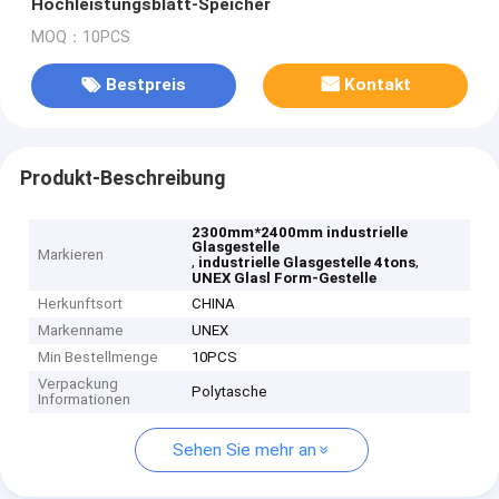
Hochleistungsblatt-Speicher
MOQ：10PCS
Bestpreis
Kontakt
Produkt-Beschreibung
2300mm*2400mm industrielle
Glasgestelle
Markieren
,
,
industrielle Glasgestelle 4tons
UNEX Glasl Form-Gestelle
Herkunftsort
CHINA
Markenname
UNEX
Min Bestellmenge
10PCS
Verpackung
Polytasche
Informationen
Sehen Sie mehr an