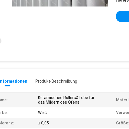
Lieferz
informationen
Produkt-Beschreibung
Keramisches Rollers&Tube für
ame:
Materi
das Mildern des Ofens
rbe:
Weiß
Verwe
leranz:
± 0,05
Größe