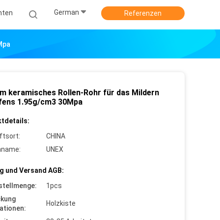
German
hten
Referenzen
Mpa
m keramisches Rollen-Rohr für das Mildern
fens 1.95g/cm3 30Mpa
tdetails:
ftsort:
CHINA
nname:
UNEX
g und Versand AGB:
stellmenge:
1pcs
ckung
Holzkiste
ationen: