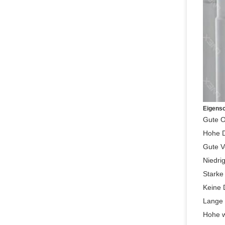
Eigensc
Gute O
Hohe D
Gute Ve
Niedri
Starke
Keine 
Lange 
Hohe wi