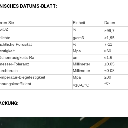
NISCHES DATUMS-BLATT:
eren Sie
Einheit
Daten
 SiO2
%
≥99,7
dichte
g/cm3
>1,95
ichtliche Porosität
%
7-11
estigkeit
Mpa
≥60
ächenrauigkeits-Ra
um
≤1.6
messer-Toleranz
Millimeter
±0.05
urchbruch
Millimeter
≤0.08
mperatur-Biegefestigkeit
Mpa
≥30
nungskoeffizient
<0>
×10-6/°C
ACKUNG: