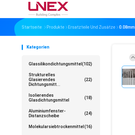
Startseite
Produkte
Ersatzteile Und Zusätze
0.08mm 
Kategorien
Glassilikondichtungsmittel
(102)
Strukturelles
Glasierendes
(22)
Dichtungsmitt...
Isolierendes
(18)
Glasdichtungsmittel
Aluminiumfenster-
(24)
Distanzscheibe
Molekularsiebtrockenmittel
(16)