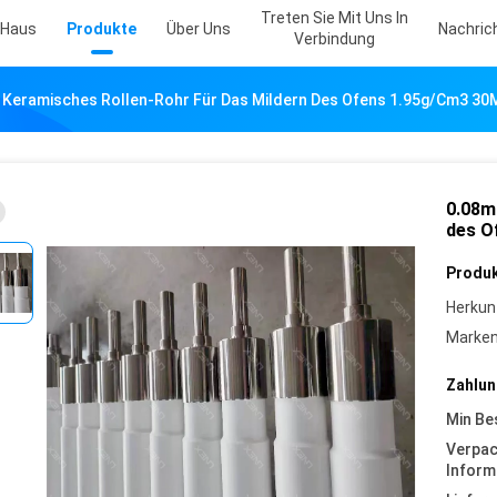
Treten Sie Mit Uns In
Haus
Produkte
Über Uns
Nachric
Verbindung
Keramisches Rollen-Rohr Für Das Mildern Des Ofens 1.95g/cm3 30
0.08m
des O
Produk
Herkun
Marke
Zahlun
Min Be
Verpa
Inform