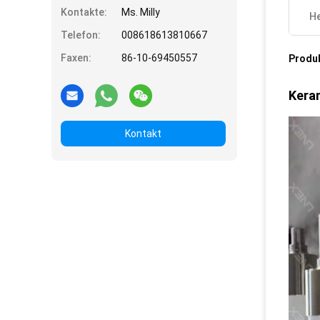
Kontakte:
Ms. Milly
He
Telefon:
008618613810667
Faxen:
86-10-69450557
Produ
Keram
Kontakt