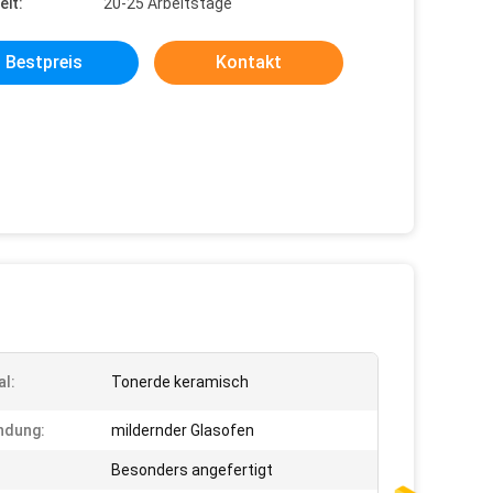
eit:
20-25 Arbeitstage
Bestpreis
Kontakt
al:
Tonerde keramisch
ndung:
mildernder Glasofen
:
Besonders angefertigt