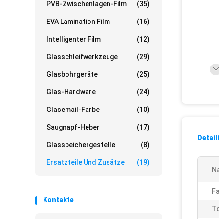
PVB-Zwischenlagen-Film
(35)
EVA Lamination Film
(16)
Intelligenter Film
(12)
Glasschleifwerkzeuge
(29)
Glasbohrgeräte
(25)
Glas-Hardware
(24)
Glasemail-Farbe
(10)
Saugnapf-Heber
(17)
Detail
Glasspeichergestelle
(8)
Ersatzteile Und Zusätze
(19)
N
Fa
Kontakte
To