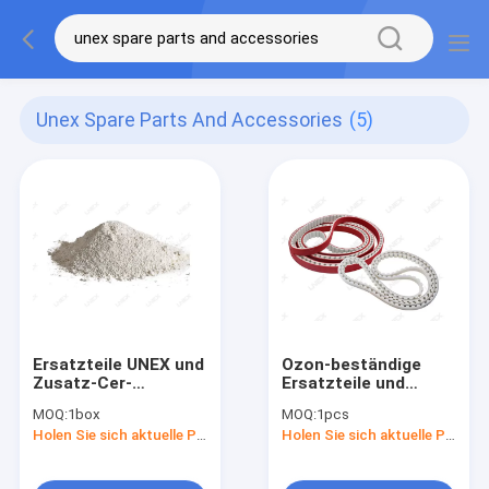
Unex Spare Parts And Accessories
(5)
Ersatzteile UNEX und
Ozon-beständige
Zusatz-Cer-
Ersatzteile und
Polierpulver für
Zusätze PU-
MOQ:
1box
MOQ:
1pcs
Glasschleifmaschine
Zahnriemen für
Holen Sie sich aktuelle Preis
Holen Sie sich aktuelle Preis
Glasschleifmaschine