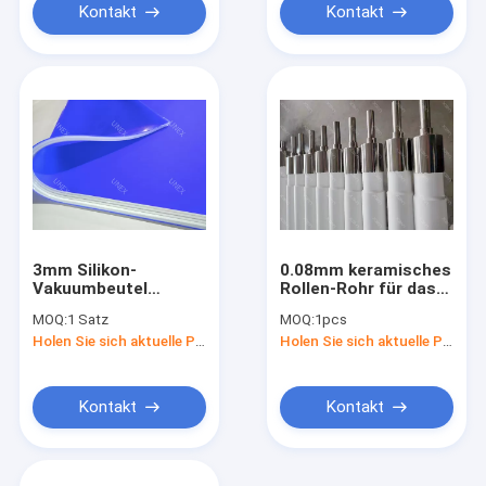
Kontakt
Kontakt
3mm Silikon-
0.08mm keramisches
Vakuumbeutel
Rollen-Rohr für das
Ersatzteil-9.5MPa
Mildern des Ofens
MOQ:
1 Satz
MOQ:
1pcs
und Zusätze für
1.95g/cm3 30Mpa
Holen Sie sich aktuelle Preis
Holen Sie sich aktuelle Preis
Laminierung 32N/mm
EVA PVB
Kontakt
Kontakt