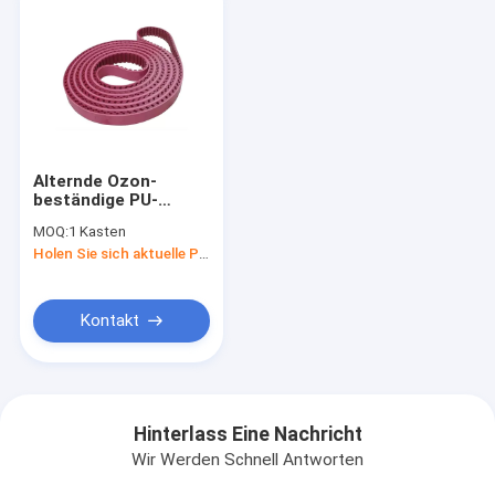
Alternde Ozon-
beständige PU-
Zahnriemen-
MOQ:
1 Kasten
Antiersatzteile und
Holen Sie sich aktuelle Preis
Zusätze
Kontakt
Hinterlass Eine Nachricht
Wir Werden Schnell Antworten