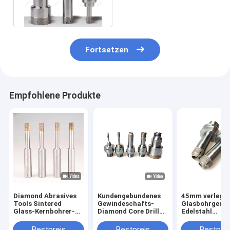
Shank Drill Bit schärfen
für Glas
Fortsetzen
Empfohlene Produkte
Diamond Abrasives
Kundengebundenes
45mm verlegt
Tools Sintered
Gewindeschafts-
Glasbohrgerät
Glass-Kernbohrer-
Diamond Core Drill
Edelstahl
Stückchen-Kegel-
Bit For-Glas
gemeinsames
Schaft
Bestpreis
Bestpreis
Bestprei