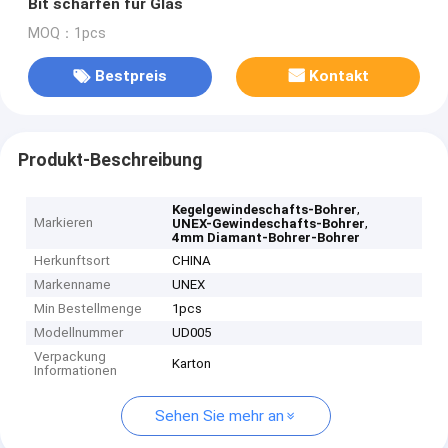
Bit schärfen für Glas
MOQ：1pcs
Bestpreis
Kontakt
Produkt-Beschreibung
,
Kegelgewindeschafts-Bohrer
Markieren
,
UNEX-Gewindeschafts-Bohrer
4mm Diamant-Bohrer-Bohrer
Herkunftsort
CHINA
Markenname
UNEX
Min Bestellmenge
1pcs
Modellnummer
UD005
Verpackung
Karton
Informationen
Sehen Sie mehr an