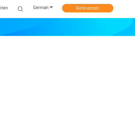
German
hten
Referenzen