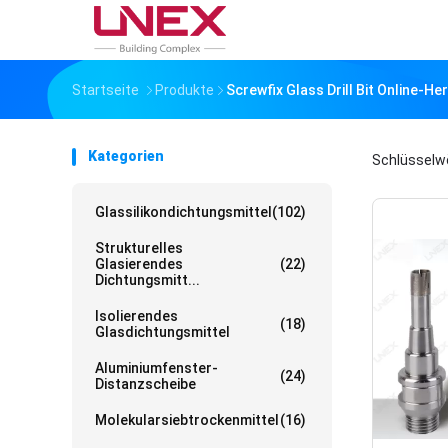
Startseite
Produkte
Screwfix Glass Drill Bit Online-Her
Kategorien
Schlüsselw
Glassilikondichtungsmittel
(102)
Strukturelles
Glasierendes
(22)
Dichtungsmitt...
Isolierendes
(18)
Glasdichtungsmittel
Aluminiumfenster-
(24)
Distanzscheibe
Molekularsiebtrockenmittel
(16)