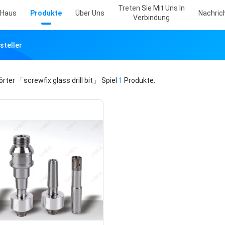
Treten Sie Mit Uns In
Haus
Produkte
Über Uns
Nachric
Verbindung
steller
örter
「screwfix glass drill bit」
Spiel
1
Produkte.