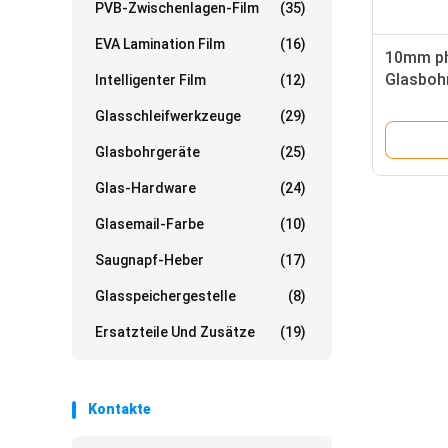
PVB-Zwischenlagen-Film
(35)
EVA Lamination Film
(16)
10mm ph
Glasboh
Intelligenter Film
(12)
Glasschleifwerkzeuge
(29)
Glasbohrgeräte
(25)
Glas-Hardware
(24)
Glasemail-Farbe
(10)
Saugnapf-Heber
(17)
Glasspeichergestelle
(8)
Ersatzteile Und Zusätze
(19)
Kontakte