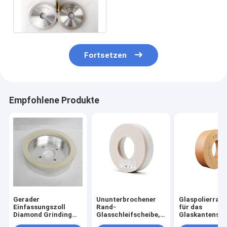
Glas CNC-Form-Rand-
Maschine
Fortsetzen
Empfohlene Produkte
Gerader
Ununterbrochener
Glaspolierrad
Einfassungszoll
Rand-
für das
Diamond Grinding
Glasschleifscheibe,
Glaskantensch
Wheel High
die Diamond Tool