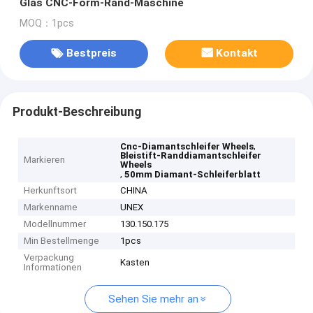
Glas CNC-Form-Rand-Maschine
MOQ：1pcs
Bestpreis
Kontakt
Produkt-Beschreibung
,
Cnc-Diamantschleifer Wheels
Bleistift-Randdiamantschleifer
Markieren
Wheels
,
50mm Diamant-Schleiferblatt
Herkunftsort
CHINA
Markenname
UNEX
Modellnummer
130.150.175
Min Bestellmenge
1pcs
Verpackung
Kasten
Informationen
Sehen Sie mehr an