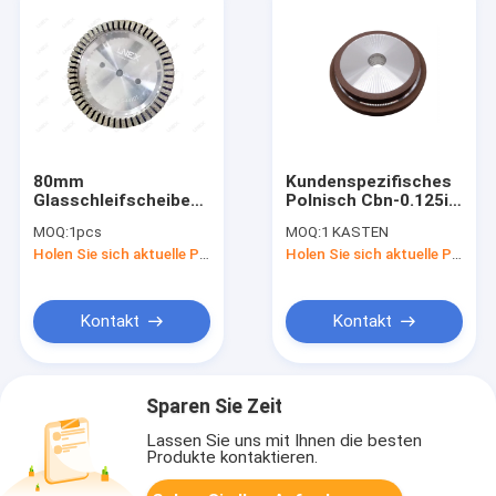
80mm
Kundenspezifisches
Glasschleifscheiben
Polnisch Cbn-0.125in
segmentierten
Diamond Grinding
MOQ:
1pcs
MOQ:
1 KASTEN
Diamond Grinding
Wheel For Pcd
Holen Sie sich aktuelle Preis
Holen Sie sich aktuelle Preis
Cup For Double-
Rand-Maschine
Kontakt
Kontakt
Sparen Sie Zeit
Lassen Sie uns mit Ihnen die besten
Produkte kontaktieren.