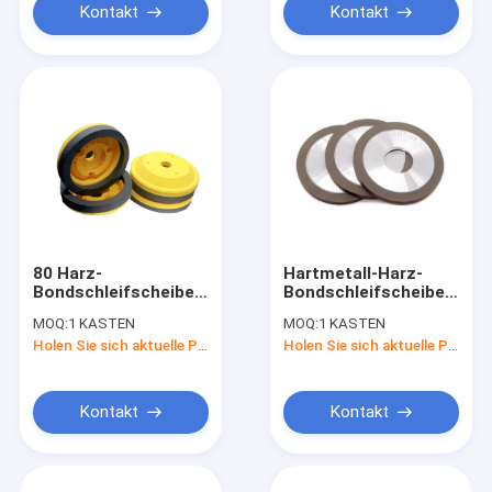
Kontakt
Kontakt
80 Harz-
Hartmetall-Harz-
Bondschleifscheibe
Bondschleifscheibe
des Korn-35mm für
des Diamant-50mm
MOQ:
1 KASTEN
MOQ:
1 KASTEN
die feine
Holen Sie sich aktuelle Preis
Holen Sie sich aktuelle Preis
Glasfertigung
polierend
Kontakt
Kontakt