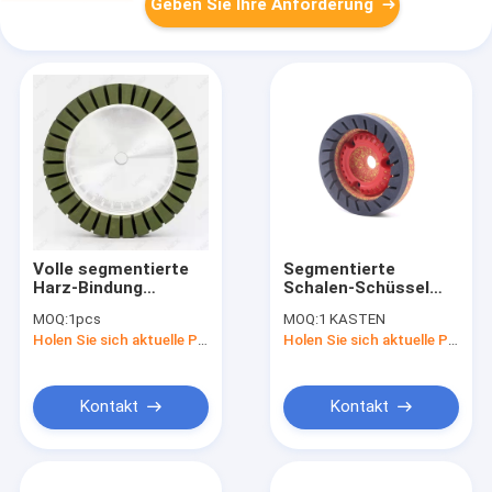
Geben Sie Ihre Anforderung
Volle segmentierte
Segmentierte
Harz-Bindung
Schalen-Schüssel
Diamond Grinding
formen 22mm Harz-
MOQ:
1pcs
MOQ:
1 KASTEN
Wheel Glass
Schleifscheibe für
Holen Sie sich aktuelle Preis
Holen Sie sich aktuelle Preis
Processing
Bottero-
Abkantmaschine
Kontakt
Kontakt