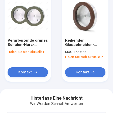
Verarbeitende grünes
Reibender
Schalen-Harz-
Glasschneiden-
Glasschleifscheibe
Schleifer-Wheel For
Holen Sie sich aktuelle Preis
MOQ:
1 Kasten
200mm
Glass-Edger Diamond
Holen Sie sich aktuelle Preis
Resin Bonds
2800rpm
Kontakt
Kontakt
Haus
Produkte
Hinterlass Eine Nachricht
Wir Werden Schnell Antworten
Über uns