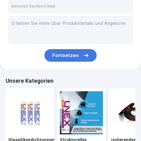
Fabrik-Ausflug
Qualitätskontrolle
Treten Sie mit uns in Verbindung
Nachrichten
Fortsetzen
Fordern Sie ein Zitat
Unsere Kategorien
Glassilikondichtungsmittel
Strukturelles glasierendes Dichtungsmittel
isolierendes Glasdichtungsmittel
Aluminiumfenster-Distanzscheibe
Glassilikondichtungsmittel
Strukturelles
isolierendes