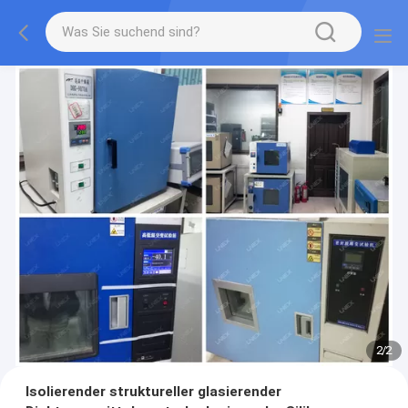
2
/
2
Isolierender struktureller glasierender