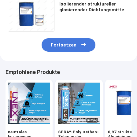
Isolierender struktureller
glasierender Dichtungsmittel-
neutraler kurierender Silikon-
schneller trockener Glaskleber
Fortsetzen
Empfohlene Produkte
neutrales
SPRAY-Polyurethan-
0,97 strukture
kurierendes
Schaum der
Aluminiumsili