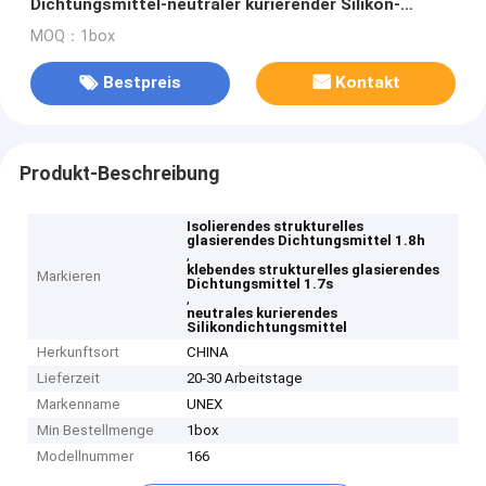
Dichtungsmittel-neutraler kurierender Silikon-
schneller trockener Glaskleber
MOQ：1box
Bestpreis
Kontakt
Produkt-Beschreibung
Isolierendes strukturelles
glasierendes Dichtungsmittel 1.8h
,
klebendes strukturelles glasierendes
Markieren
Dichtungsmittel 1.7s
,
neutrales kurierendes
Silikondichtungsmittel
Herkunftsort
CHINA
Lieferzeit
20-30 Arbeitstage
Markenname
UNEX
Min Bestellmenge
1box
Modellnummer
166