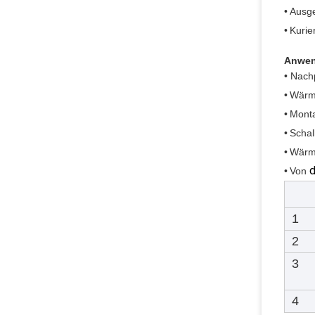
•
Ausge
•
Kurie
Anwe
• Nach
•
Wärme
•
Monta
•
Schal
•
Wärm
d
•
Von
1
2
3
4