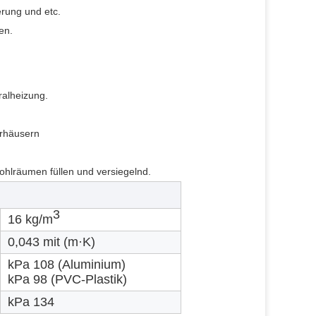
rung und etc.
en.
ralheizung.
erhäusern
ohlräumen füllen und versiegelnd
.
3
16 kg/m
0,043 mit (m·K)
kPa 108 (Aluminium)
kPa 98 (PVC-Plastik)
kPa 134