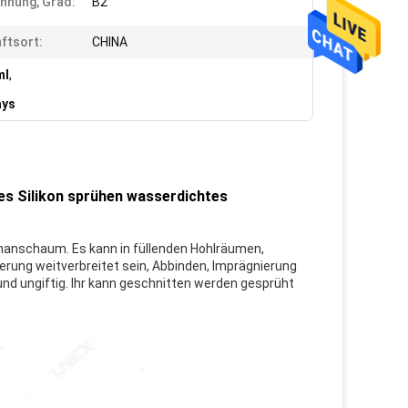
nnung, Grad:
B2
ftsort:
CHINA
ml
,
ays
s Silikon sprühen wasserdichtes
thanschaum. Es kann in füllenden Hohlräumen, 
erung weitverbreitet sein, Abbinden, Imprägnierung 
 und ungiftig. Ihr kann geschnitten werden gesprüht 