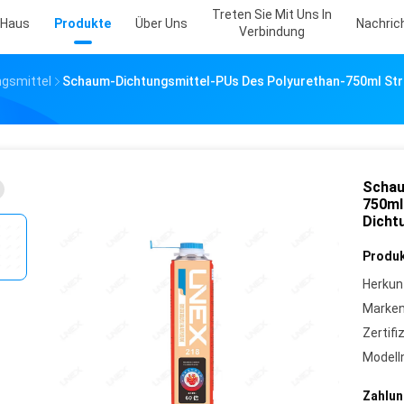
Treten Sie Mit Uns In
Haus
Produkte
Über Uns
Nachric
Verbindung
ngsmittel
Schaum-Dichtungsmittel-PUs Des Polyurethan-750ml Stru
Schau
750ml
Dicht
Produk
Herkun
Marke
Zertifi
Model
Zahlun