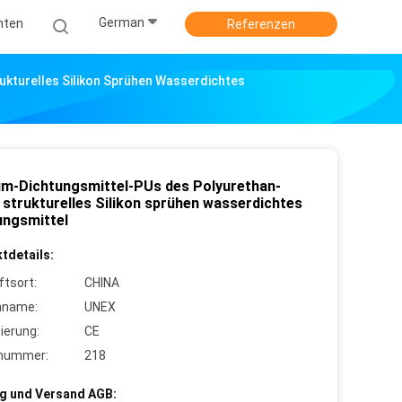
German
hten
Referenzen
kturelles Silikon Sprühen Wasserdichtes
m-Dichtungsmittel-PUs des Polyurethan-
 strukturelles Silikon sprühen wasserdichtes
ungsmittel
tdetails:
ftsort:
CHINA
nname:
UNEX
zierung:
CE
lnummer:
218
g und Versand AGB: