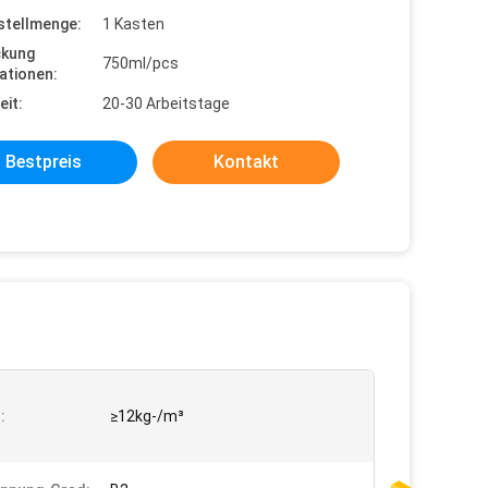
stellmenge:
1 Kasten
ckung
750ml/pcs
ationen:
eit:
20-30 Arbeitstage
Bestpreis
Kontakt
:
≥12kg-/m³