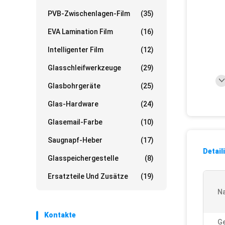
PVB-Zwischenlagen-Film
(35)
EVA Lamination Film
(16)
Intelligenter Film
(12)
Glasschleifwerkzeuge
(29)
Glasbohrgeräte
(25)
Glas-Hardware
(24)
Glasemail-Farbe
(10)
Saugnapf-Heber
(17)
Detail
Glasspeichergestelle
(8)
Ersatzteile Und Zusätze
(19)
N
Kontakte
G