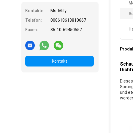
Me
Kontakte:
Ms. Milly
Sc
Telefon:
008618613810667
He
Faxen:
86-10-69450557
Produ
Kontakt
Schau
Dicht
Dieses
Sprüng
und et
worden