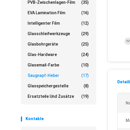
PVB-Zwischenlagen-Film
(35)
EVA Lamination Film
(16)
Intelligenter Film
(12)
Glasschleifwerkzeuge
(29)
Glasbohrgeräte
(25)
Glas-Hardware
(24)
Glasemail-Farbe
(10)
Saugnapf-Heber
(17)
Detail
Glasspeichergestelle
(8)
Ersatzteile Und Zusätze
(19)
N
Kontakte
Ma