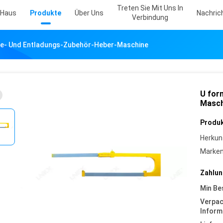
Treten Sie Mit Uns In
Haus
Produkte
Über Uns
Nachric
Verbindung
be- Und Entladungs-Zubehör-Heber-Maschine
U for
Masch
Produk
Herkun
Marke
Zahlun
Min Be
Verpa
Inform