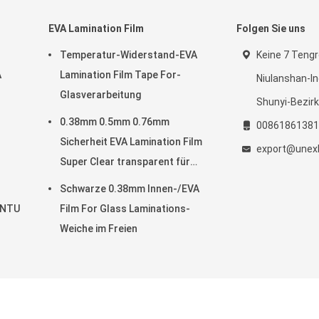
EVA Lamination Film
Folgen Sie uns
Temperatur-Widerstand-EVA
Keine 7 Tengr
A
Lamination Film Tape For-
Niulanshan-In
Glasverarbeitung
Shunyi-Bezirk
0.38mm 0.5mm 0.76mm
00861861381
Sicherheit EVA Lamination Film
export@unexb
Super Clear transparent für
Glas
Schwarze 0.38mm Innen-/EVA
0NTU
Film For Glass Laminations-
Weiche im Freien
kondichtungsmittel Fournisseur. © 2021 - 2026 UNEX BUILDING COMPLEX C