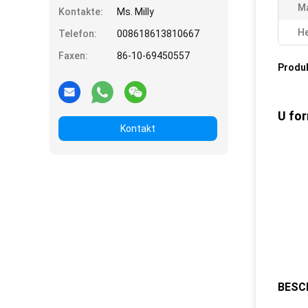
M
Kontakte:
Ms. Milly
He
Telefon:
008618613810667
Faxen:
86-10-69450557
Produ
U fo
Kontakt
BESC