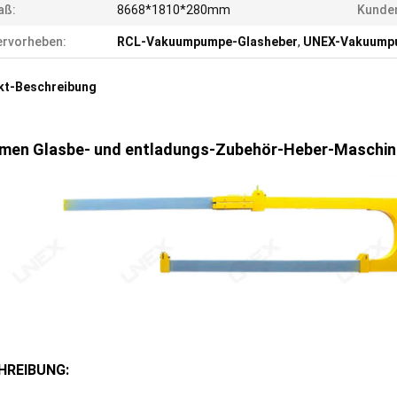
aß:
8668*1810*280mm
Kunden
rvorheben:
RCL-Vakuumpumpe-Glasheber
,
UNEX-Vakuump
kt-Beschreibung
rmen Glasbe- und entladungs-Zubehör-Heber-Maschin
HREIBUNG: