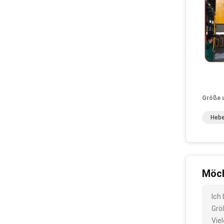
Größe 
Hebe
Möch
Ich
Grö
Vie