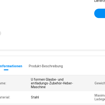
Lieferz
informationen
Produkt-Beschreibung
U formen Glasbe- und
ame:
entladungs-Zubehör-Heber-
Gewich
Maschine
Maxim
terial:
Stahl
Ladege