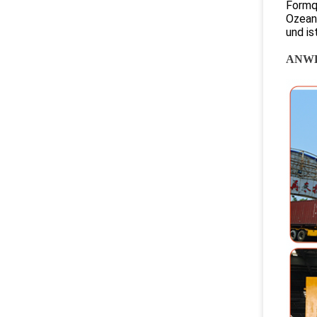
Formqu
Ozean
und is
ANW