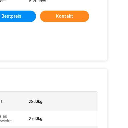
eit:
15-20days
Bestpreis
Kontakt
t:
2200kg
ales
2700kg
wicht: