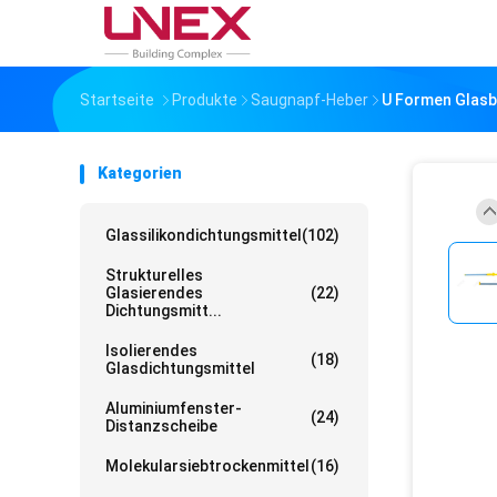
Startseite
Produkte
Saugnapf-Heber
U Formen Glas
Kategorien
Glassilikondichtungsmittel
(102)
Strukturelles
Glasierendes
(22)
Dichtungsmitt...
Isolierendes
(18)
Glasdichtungsmittel
Aluminiumfenster-
(24)
Distanzscheibe
Molekularsiebtrockenmittel
(16)