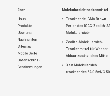
über
Molekularsiebtrockenmittel
Haus
Trocknende IGMA Brown
Produkte
Perlen des IGCC-Zeolith-3
Über uns
Molekularsieb-
Nachrichten
Zeolith-Molekularsieb-
Sitemap
Trockenmittel für Wasser-
Mobile Seite
Abbau-zusätzliches Mittel
Datenschutz-
3 ein Molekularsieb
Bestimmungen
trocknendes 5A 0.5ml/G 5
China Gut Qualität Glassili