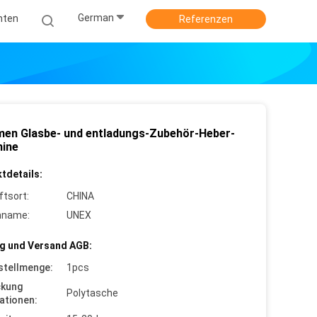
German
hten
Referenzen
men Glasbe- und entladungs-Zubehör-Heber-
ine
tdetails:
ftsort:
CHINA
nname:
UNEX
g und Versand AGB:
stellmenge:
1pcs
ckung
Polytasche
ationen: