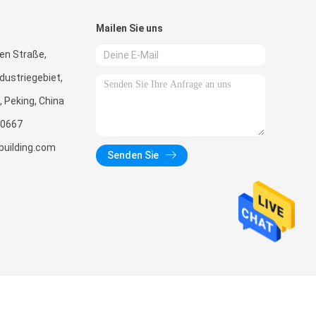
Mailen Sie uns
en Straße,
dustriegebiet,
, Peking, China
0667
uilding.com
Senden Sie
O.,LTD. All Rights Reserved.