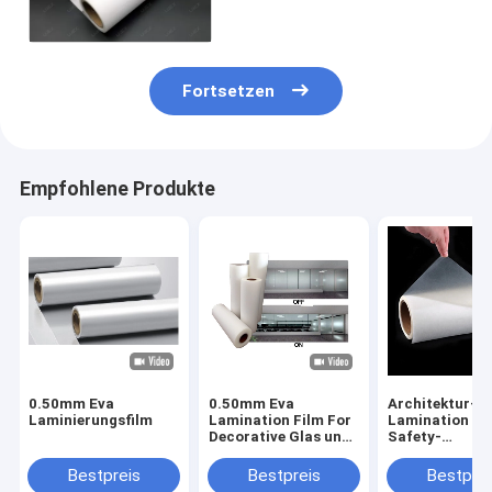
lamelliertes Architekturglas
Fortsetzen
Empfohlene Produkte
0.50mm Eva
0.50mm Eva
Architektur-E
Laminierungsfilm
Lamination Film For
Lamination Fi
Decorative Glas und
Safety-
Zwischenlagen
Glaslaminieru
Bestpreis
Bestpreis
Bestprei