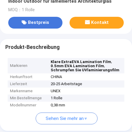
Indoor Outdoor für lamelliertes Architekturglas
MOQ：1 Rolle
Bestpreis
Kontakt
Produkt-Beschreibung
,
Klare ExtraEVA Lamination Film
Markieren
,
0.5mm EVA Lamination Film
Schrumpfen Sie UVlaminierungsfilm
Herkunftsort
CHINA
Lieferzeit
20-25 Arbeitstage
Markenname
UNEX
Min Bestellmenge
1 Rolle
Modellnummer
0,38 mm
Sehen Sie mehr an