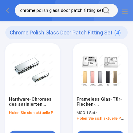
Chrome Polish Glass Door Patch Fitting Set
(4)
Hardware-Chromes
Frameless Glas-Tür-
des satinierten
Flecken-
Glases Tür-Flecken-
Installations-
Holen Sie sich aktuelle Preis
MOQ:
1 Satz
Installations-Satz
Aluminiumlegierung
Holen Sie sich aktuelle Preis
polnischer Frameless
der Hardware-12mm