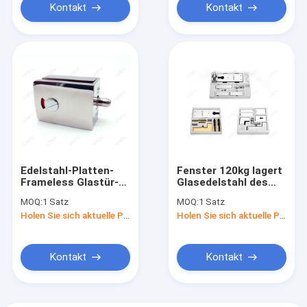
Kontakt
Kontakt
Edelstahl-Platten-
Fenster 120kg lagert
Frameless Glastür-
Glasedelstahl des
passender
Türschloss-Reihen-
MOQ:
1 Satz
MOQ:
1 Satz
Verschluss-Flecken
Kastens 304
Holen Sie sich aktuelle Preis
Holen Sie sich aktuelle Preis
für Badezimmer
schwenkbar
Kontakt
Kontakt